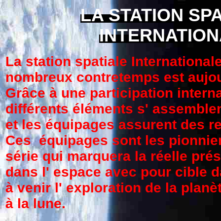
LA STATION SP
INTERNATION
La station spatiale International
nombreux contretemps est aujour
Grâce à une participation interna
différents éléments s' assemblen
et les équipages assurent des re
Ces équipages sont les pionnie
série qui marquera la réelle pr
dans l' espace avec pour cible 
à venir l' exploration de la planè
à la lune.