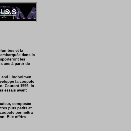
I.S.S
lumbus et la
embarquée dans la
sporteront les
ans à partir de
on and Lindholmen
éveloppe la coupole
o. Courant 1999, la
es essais avant
 hauteur, composée
res plus petits et
 coupole permettra
n. Elle offrira