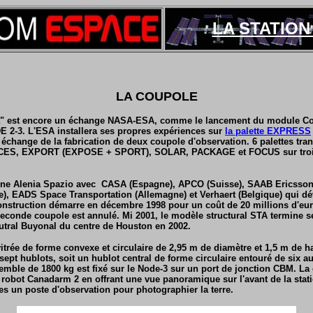
LA STATION 
LA COUPOLE
a" est encore un échange NASA-ESA, comme le lancement du module Co
E 2-3. L'ESA installera ses propres expériences sur
la palette EXPRESS
 échange de la fabrication de deux coupole d'observation. 6 palettes tran
ACES, EXPORT (EXPOSE + SPORT), SOLAR, PACKAGE et FOCUS sur trois 
lienne Alenia Spazio avec CASA (Espagne), APCO (Suisse), SAAB Ericss
), EADS Space Transportation (Allemagne) et Verhaert (Belgique) qui d
nstruction démarre en décembre 1998 pour un coût de 20 millions d'eur
seconde coupole est annulé. Mi 2001, le modèle structural STA termine s
utral Buyonal du centre de Houston en 2002.
e vitrée de forme convexe et circulaire de 2,95 m de diamètre et 1,5 m de
pt hublots, soit un hublot central de forme circulaire entouré de six aut
emble de 1800 kg est fixé sur le Node-3 sur un port de jonction CBM. La
 robot Canadarm 2 en offrant une vue panoramique sur l'avant de la statio
es un poste d'observation pour photographier la terre.