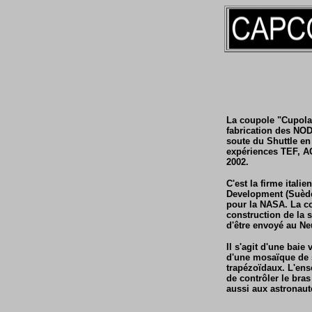
La coupole "Cupol
fabrication des NOD
soute du Shuttle en
expériences TEF, 
2002.
C'est la firme ita
Development (Suède
pour la NASA. La co
construction de la 
d'être envoyé au Ne
Il s'agit d'une bai
d'une mosaïque de se
trapézoïdaux. L'ens
de contrôler le bras
aussi aux astronaut