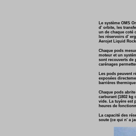
Le système OMS Orbi
d' orbite, les trans
un de chaque coté d
les réservoirs d' e
Aerojet Liquid Rock
Chaque pods mesure 
moteur et un systèm
sont recouverts de 
carénages permetten
Les pods peuvent r
exposées directemen
barrières thermique
Chaque pods abrite 
carburant (1802 kg
vide. La tuyère est 
heures de fonctionn
La capacité des rése
soute (ce qui n' a ja