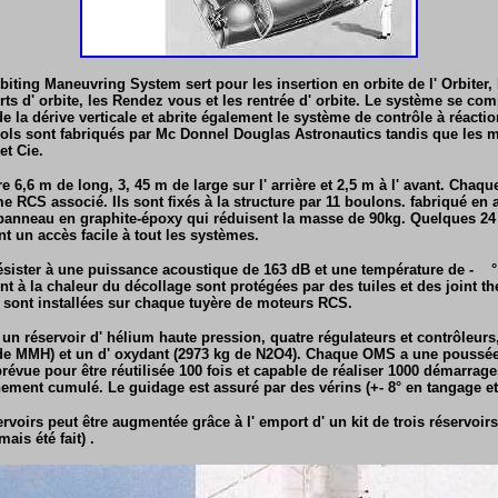
ting Maneuvring System sert pour les insertion en orbite de l' Orbiter, l
ferts d' orbite, les Rendez vous et les rentrée d' orbite. Le système se c
e la dérive verticale et abrite également le système de contrôle à réacti
rgols sont fabriqués par Mc Donnel Douglas Astronautics tandis que les m
et Cie.
6,6 m de long, 3, 45 m de large sur l' arrière et 2,5 m à l' avant. Cha
e RCS associé. Ils sont fixés à la structure par 11 boulons. fabriqué en
panneau en graphite-époxy qui réduisent la masse de 90kg. Quelques 24 
t un accès facile à tout les systèmes.
ésister à une puissance acoustique de 163 dB et une température de - 
t à la chaleur du décollage sont protégées par des tuiles et des joint t
 sont installées sur chaque tuyère de moteurs RCS.
un réservoir d' hélium haute pression, quatre régulateurs et contrôleurs
 de MMH) et un d' oxydant (2973 kg de N2O4). Chaque OMS a une poussée
prévue pour être réutilisée 100 fois et capable de réaliser 1000 démarrages
ement cumulé. Le guidage est assuré par des vérins (+- 8° en tangage et 
rvoirs peut être augmentée grâce à l' emport d' un kit de trois réservoirs
mais été fait) .