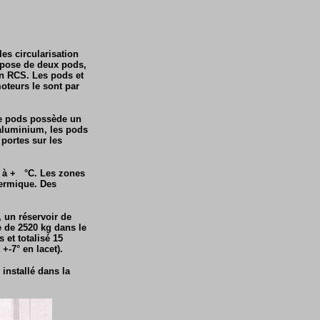
es circularisation
ompose de deux pods,
on RCS. Les pods et
oteurs le sont par
que pods possède un
 aluminium, les pods
portes sur les
° à + °C. Les zones
hermique. Des
, un réservoir de
 de 2520 kg dans le
 et totalisé 15
+-7° en lacet).
 installé dans la