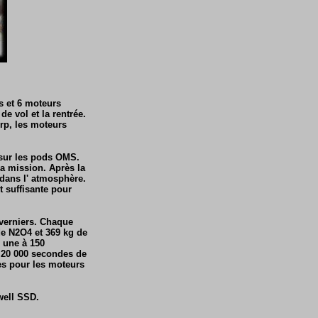
s et 6 moteurs
e vol et la rentrée.
orp, les moteurs
 sur les pods OMS.
 la mission. Après la
e dans l' atmosphère.
t suffisante pour
 verniers. Chaque
e N2O4 et 369 kg de
 une à 150
 20 000 secondes de
es pour les moteurs
well SSD.