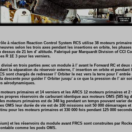
ôle à réaction Reaction Control System RCS utilise 38 moteurs primaire
euvres selon les trois axes pendant les insertions en orbite, les phases d
 au dessus de 21 km d' altitude. Fabriqué par Marquardt Division of CCI C
es R 1E 3 pour les verniers.
divisé en trois parties avec un module à l' avant le Forward RC et deux
ndant la séparation du réservoir externe, l' insertion en orbite et pendant
CS sont chargés de redresser l' Orbiter le nez vers la terre pour l' entré
la descente pour guider l' Orbiter jusqu' a ce que la pression de l' air soi
nes aérodynamiques.
oteurs primaires et 14 verniers et les ARCS 12 moteurs primaires et 2
s propres réservoirs de carburant identique aux moteurs OMS (585 kg d
es moteurs primaires est de 348 kg pendant un temps pouvant varier de
s OMS leur durée de vie est de 100 missions soit 50 000 démarrages et
inu pour les moteurs primaires et 330 000 fois pendant 125 000 second
nium) et les réservoirs du module avant FRCS sont construites par Rock
émontable comme les pods OMS.