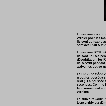
Le système de contr
vernier pour les man
Ils sont utilisable
sont des R 40 A et d
Le système RCS est 
Ils sont utilisés pe
désorbitation, les R
Ils servent pendant 
activer les gouver
Le FRCS possède 2 m
modules possède se
MMH). La poussée d
secondes. Comme le
fonctionnement cont
verniers.
La structure (alumi
L'ensemble est d