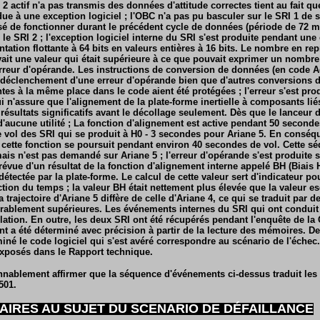
 2 actif n'a pas transmis des données d'attitude correctes tient au fait que
ue à une exception logiciel ; l'OBC n'a pas pu basculer sur le SRI 1 de s
ssé de fonctionner durant le précédent cycle de données (période de 72 m
le SRI 2 ; l'exception logiciel interne du SRI s'est produite pendant un
ation flottante à 64 bits en valeurs entières à 16 bits. Le nombre en rep
vait une valeur qui était supérieure à ce que pouvait exprimer un nombre e
erreur d'opérande. Les instructions de conversion de données (en code Ad
 déclenchement d'une erreur d'opérande bien que d'autres conversions d
es à la même place dans le code aient été protégées ; l'erreur s'est pro
ui n'assure que l'alignement de la plate-forme inertielle à composants li
 résultats significatifs avant le décollage seulement. Dès que le lanceur d
d'aucune utilité ; La fonction d'alignement est active pendant 50 seconde
ol des SRI qui se produit à H0 - 3 secondes pour Ariane 5. En conséqu
, cette fonction se poursuit pendant environ 40 secondes de vol. Cette s
is n'est pas demandé sur Ariane 5 ; l'erreur d'opérande s'est produite so
évue d'un résultat de la fonction d'alignement interne appelé BH (Biais Ho
détectée par la plate-forme. Le calcul de cette valeur sert d'indicateur po
ction du temps ; la valeur BH était nettement plus élevée que la valeur e
a trajectoire d'Ariane 5 diffère de celle d'Ariane 4, ce qui se traduit par d
rablement supérieures. Les événements internes du SRI qui ont conduit à
lation. En outre, les deux SRI ont été récupérés pendant l'enquête de la
nt a été déterminé avec précision à partir de la lecture des mémoires. De
é le code logiciel qui s'est avéré correspondre au scénario de l'échec.
xposés dans le Rapport technique.
nablement affirmer que la séquence d'événements ci-dessus traduit les
501.
AIRES AU SUJET DU SCENARIO DE DÉFAILLANCE