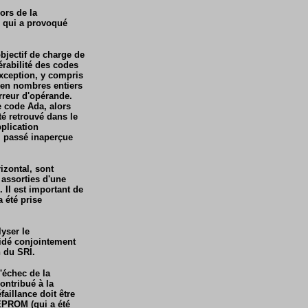
ors de la
, qui a provoqué
bjectif de charge de
érabilité des codes
xception, y compris
 en nombres entiers
erreur d'opérande.
e code Ada, alors
té retrouvé dans le
plication
l, passé inaperçue
rizontal, sont
 assorties d'une
 Il est important de
a été prise
lyser le
cidé conjointement
n du SRI.
l'échec de la
ontribué à la
faillance doit être
EPROM (qui a été