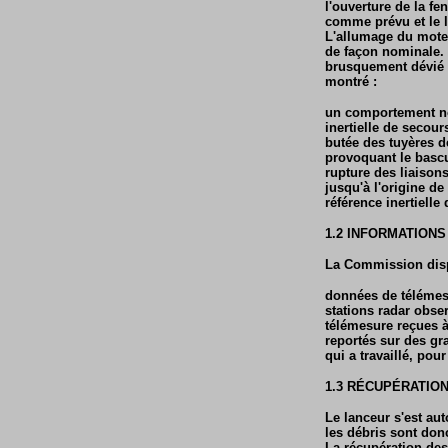
l'ouverture de la fe
comme prévu et le l
L'allumage du moteu
de façon nominale. 
brusquement dévié d
montré :
un comportement nom
inertielle de secour
butée des tuyères d
provoquant le bascu
rupture des liaison
jusqu'à l'origine d
référence inertielle
1.2 INFORMATIONS
La Commission dispo
données de télémes
stations radar obse
télémesure reçues à
reportés sur des gr
qui a travaillé, pou
1.3 RÉCUPÉRATIO
Le lanceur s'est au
les débris sont don
La récupération des 