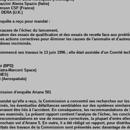
zzini Alenia Spazio (Italie)
omson CSF (France)
n DERA (U.K.)
quête a reçu pour mandat :
 causes de l'échec du lancement,
ation des essais de qualification et des essais de recette face aux prob
s actions correctives pour éliminer les causes de l'anomalie et d'autres
tèmes incriminés.
mencé ses travaux le 13 juin 1996 ; elle était assistée d'un Comité tec
ni (BPD)
atra-Marconi Space)
CNES)
 (Aerospatiale)
ission d'enquête Ariane 501
dat qu'elle a reçu, la Commission a concentré ses recherches sur les 
inés, les éventuelles défaillances semblables sur des systèmes similair
rraient être liés à l'accident. En conséquence, les recommandations de
es examinés. Le présent rapport contient l'analyse de l'échec, les concl
ecommandations en vue de mesures correctives, la plupart d'entre elles
rochain vol d'Ariane 5. En outre, il a été rédigé un rapport, pour distribu
ultats des travaux de la Commission sont présentés avec davantage de dé