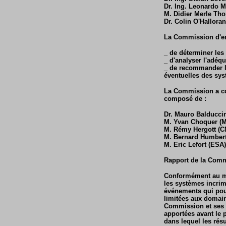
Dr. Ing. Leonardo Ma
M. Didier Merle Th
Dr. Colin O'Hallora
La Commission d'en
_ de déterminer les
_ d'analyser l'adéqu
_ de recommander le
éventuelles des sys
La Commission a com
composé de :
Dr. Mauro Balducci
M. Yvan Choquer (M
M. Rémy Hergott (
M. Bernard Humbert
M. Eric Lefort (ESA)
Rapport de la Comm
Conformément au man
les systèmes incrim
événements qui pou
limitées aux domain
Commission et ses r
apportées avant le p
dans lequel les rés