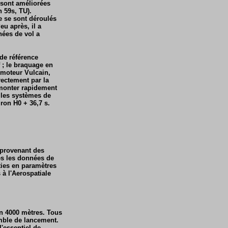
e sont améliorées
 59s, TU).
e se sont déroulés
u après, il a
nées de vol a
de référence
f ; le braquage en
 moteur Vulcain,
rectement par la
remonter rapidement
s les systèmes de
ron H0 + 36,7 s.
 provenant des
es les données de
ties en paramètres
à l'Aerospatiale
on 4000 mètres. Tous
emble de lancement.
l'essentiel de