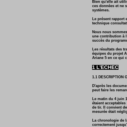
Bien qu'elle ait ut
ces données et ne s
systèmes.
Le présent rapport 
technique consultati
Nous nous sommes to
une contribution à l
succès du program
Les résultats des t
équipes du projet 
Ariane 5 en ce qui c
1 L'ECHEC
1.1 DESCRIPTION
D'après les documen
peut faire les remar
Le matin du 4 juin 
étaient acceptables 
de tir. Il convient d
mesurée était néglige
La chronologie de l
correctement jusqu'à 