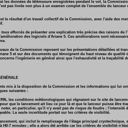
ilisé les données de télémesure enregistrées pendant le vol, la Commissio
'est pas livrée non plus à un examen complet de l'ensemble du lanceur 
est le résultat d'un travail collectif de la Commission, avec l'aide des 
f.
us efforcés de présenter une explication très précise des raisons de l'
'amélioration des logiciels d'Ariane 5. Ces améliorations sont nécessaire
me.
ravaux de la Commission reposent sur les présentations détaillées et tra
Ariane 5 et sur des documents qui témoignent du haut niveau de qualit
oncerne l'ingénierie en général ainsi que l'exhaustivité et la traçabilité
 GÉNÉRALE
ts mis à la disposition de la Commission et les informations qui lui ont
ques suivantes :
1996, les conditions météorologiques qui régnaient sur le site de lance
pour que le lancement ait lieu ce jour là et que le lanceur puisse être tr
e noter, en particulier, qu'il n'y avait pas de risque de foudre ; l'intensit
able. La seule incertitude portait sur les critères de visibilité.
ancement, qui inclut le remplissage de l'étage principal cryotechnique, s
H0-7 minutes ; elle a alors été arrêtée car les critères de visibilité n'étai