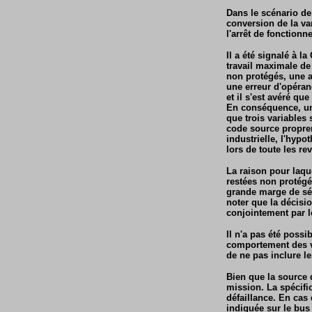
Dans le scénario de 
conversion de la va
l'arrêt de fonction
Il a été signalé à 
travail maximale de
non protégés, une a
une erreur d'opéran
et il s'est avéré qu
En conséquence, une
que trois variables 
code source propre
industrielle, l'hypo
lors de toute les re
La raison pour laque
restées non protégée
grande marge de séc
noter que la décisio
conjointement par le
Il n'a pas été possi
comportement des va
de ne pas inclure le
Bien que la source d
mission. La spécifi
défaillance. En cas 
indiquée sur le bus