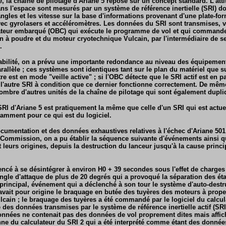
, la chaîne de pilotage d'Ariane 5 repose sur un concept standard. L'atti
 l'espace sont mesurés par un système de référence inertielle (SRI) don
angles et les vitesse sur la base d'informations provenant d'une plate-form
ec gyrolasers et accéléromètres. Les données du SRI sont transmises, v
ateur embarqué (OBC) qui exécute le programme de vol et qui commande
on à poudre et du moteur cryotechnique Vulcain, par l'intermédiaire de s
.
iabilité, on a prévu une importante redondance au niveau des équipeme
arallèle ; ces systèmes sont identiques tant sur le plan du matériel que su
utre est en mode "veille active" ; si l'OBC détecte que le SRI actif est en p
l'autre SRI à condition que ce dernier fonctionne correctement. De mê
ombre d'autres unités de la chaîne de pilotage qui sont également dupli
RI d'Ariane 5 est pratiquement la même que celle d'un SRI qui est actuel
tamment pour ce qui est du logiciel.
ocumentation et des données exhaustives relatives à l'échec d'Ariane 501
a Commission, on a pu établir la séquence suivante d'événements ainsi q
 leurs origines, depuis la destruction du lanceur jusqu'à la cause princ
ncé à se désintégrer à environ H0 + 39 secondes sous l'effet de charg
ngle d'attaque de plus de 20 degrés qui a provoqué la séparation des ét
 principal, événement qui a déclenché à son tour le système d'auto-destr
 avait pour origine le braquage en butée des tuyères des moteurs à prope
lcain ; le braquage des tuyères a été commandé par le logiciel du calcu
 des données transmises par le système de référence inertielle actif (SRI2
onnées ne contenait pas des données de vol proprement dites mais afficha
nne du calculateur du SRI 2 qui a été interprété comme étant des données