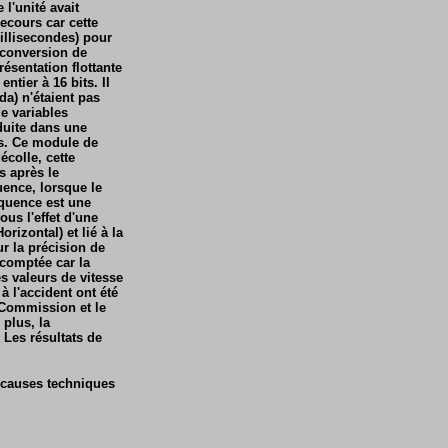
 l'unité avait
ecours car cette
illisecondes) pour
e conversion de
résentation flottante
ntier à 16 bits. Il
a) n'étaient pas
e variables
duite dans une
és. Ce module de
écolle, cette
s après le
ence, lorsque le
équence est une
us l'effet d'une
rizontal) et lié à la
ur la précision de
scomptée car la
es valeurs de vitesse
 l'accident ont été
 Commission et le
 plus, la
 Les résultats de
 causes techniques