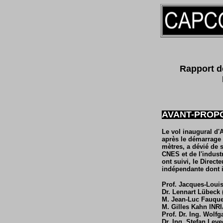
Rapport d
AVANT-PROP
Le vol inaugural d'
après le démarrage d
mètres, a dévié de s
CNES et de l'indust
ont suivi, le Direc
indépendante dont i
Prof. Jacques-Louis
Dr. Lennart Lübeck 
M. Jean-Luc Fauqu
M. Gilles Kahn INRI
Prof. Dr. Ing. Wolf
Dr. Ing. Stefan Le