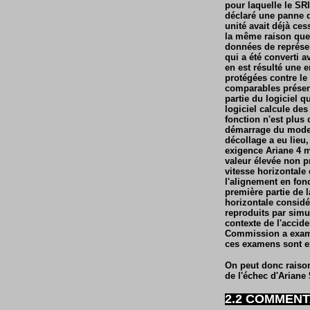
pour laquelle le SRI
déclaré une panne d
unité avait déjà ce
la même raison que 
données de représent
qui a été converti a
en est résulté une 
protégées contre le
comparables présent
partie du logiciel q
logiciel calcule des
fonction n'est plus 
démarrage du mode v
décollage a eu lieu
exigence Ariane 4 ma
valeur élevée non pr
vitesse horizontale 
l'alignement en fon
première partie de l
horizontale considé
reproduits par simu
contexte de l'accide
Commission a examin
ces examens sont e
On peut donc raison
de l'échec d'Ariane 
2.2 COMMENT