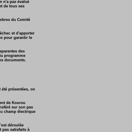
n n'a pas évalué
et de tous ses
membres du Comité
échec et d'apporter
s pour garantir le
nsparentes des
é du programme
 des documents.
 été présentées, on
ment de Kourou
ansféré sur son pas
é du champ électrique
'est déroulée
t pas satisfaits à