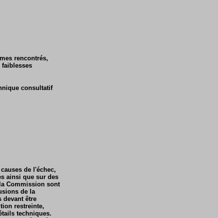
lèmes rencontrés,
 faiblesses
hnique consultatif
causes de l'échec,
es ainsi que sur des
 la Commission sont
usions de la
 devant être
tion restreinte,
tails techniques.