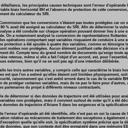
défaillance, les principales causes techniques sont l'erreur d'opérande l
riable biais horizontal BH et l'absence de protection de cette conversion
nement du calculateur du SRI.
la Commission que les conversions n'étaient pas toutes protégées car un o
 80 % avait été assigné au calculateur du SRI. Afin de déterminer la vuln
nalyse a été conduite sur chaque opération pouvant donner lieu à une e
de. On a notamment analysé la conversion de représentations flottantes
e les opérations comportant sept variables risquaient de conduire à une 
 protection a été ajoutée à quatre des variables, comme en témoigne l
sont restées non protégées. Aucun élément justifiant cette décision n'a é
ment dit. Compte tenu du grand nombre de documents qu'exige toute ap
thèse retenue, même si elle a fait l'objet d'un accord, est, pour l'essentie
vues externes, bien qu'il ne se soit pas agi d'une intention délibérée.
lle les trois autres variables, y compris celle qui caractérise le biais ho
s est que l'on a estimé qu'elles étaient soit limitées physiquement, soit
urité, raisonnement qui s'est avéré erroné dans le cas de la variable BH.
n de protéger certaines variables, mais de ne pas le faire pour d'autres, 
s partenaires du projet à différents niveaux contractuels.
ble de déterminer si des données de trajectoire ont été utilisées pour ana
riables non protégées, mais il convient surtout de noter qu'il a été dé
s données de trajectoire d'Ariane 5 dans les exigences et la spécificatio
e l'erreur d'opérande ait été identifiée, elle n'est pas en soi la cause de 
cation relative au mécanisme de traitement des exceptions a également c
d'exception quelle qu'elle soit, la spécification système précise que la dé
 de données, que son contexte doit être enregistré dans une mémoire E