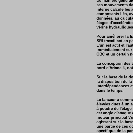
De manière générale
ses mouvements dans
interne calcule les 
composants liés, av
données, au calcul
étages d'accélérati
vérins hydrauliques
Pour améliorer la f
SRI travaillant en p
L'un est actif et l'a
immédiatement sur 
OBC et un certain n
La conception des S
bord d'Ariane 4, no
Sur la base de la d
la disposition de l
interdépendances et
dans le temps.
Le lanceur a comme
élevées dues à un a
à poudre de l'étage
cet angle d'attaque
moteur principal Vu
agissant sur la base
une partie de ces d
spécifique de la pa