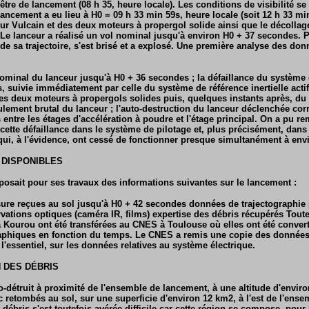
nêtre de lancement (08 h 35, heure locale). Les conditions de visibilité s
ancement a eu lieu à H0 = 09 h 33 min 59s, heure locale (soit 12 h 33 min
r Vulcain et des deux moteurs à propergol solide ainsi que le décollag
Le lanceur a réalisé un vol nominal jusqu'à environ H0 + 37 secondes. Pe
e sa trajectoire, s'est brisé et a explosé. Une première analyse des don
inal du lanceur jusqu'à H0 + 36 secondes ; la défaillance du système 
s, suivie immédiatement par celle du système de référence inertielle acti
es deux moteurs à propergols solides puis, quelques instants après, du
lement brutal du lanceur ; l'auto-destruction du lanceur déclenchée cor
s entre les étages d'accélération à poudre et l'étage principal. On a pu 
e cette défaillance dans le système de pilotage et, plus précisément, dan
 qui, à l'évidence, ont cessé de fonctionner presque simultanément à envi
 DISPONIBLES
sait pour ses travaux des informations suivantes sur le lancement :
ure reçues au sol jusqu'à H0 + 42 secondes données de trajectographie
rvations optiques (caméra IR, films) expertise des débris récupérés Tout
 Kourou ont été transférées au CNES à Toulouse où elles ont été conver
aphiques en fonction du temps. Le CNES a remis une copie des données 
r l'essentiel, sur les données relatives au système électrique.
N DES DÉBRIS
to-détruit à proximité de l'ensemble de lancement, à une altitude d'envir
c retombés au sol, sur une superficie d'environ 12 km2, à l'est de l'ens
débris s'est toutefois avérée difficile car cette région se compose, pour 