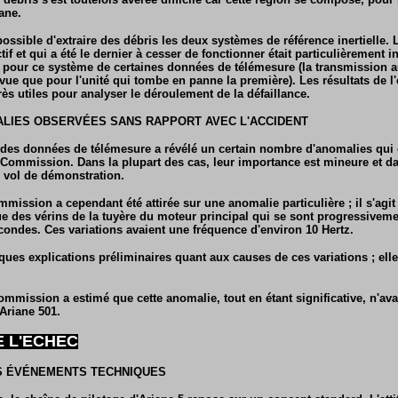
ane.
ossible d'extraire des débris les deux systèmes de référence inertielle. 
if et qui a été le dernier à cesser de fonctionner était particulièrement in
 pour ce système de certaines données de télémesure (la transmission a
vue que pour l'unité qui tombe en panne la première). Les résultats de l
rès utiles pour analyser le déroulement de la défaillance.
ALIES OBSERVÉES SANS RAPPORT AVEC L'ACCIDENT
 des données de télémesure a révélé un certain nombre d'anomalies qui o
Commission. Dans la plupart des cas, leur importance est mineure et da
 vol de démonstration.
mmission a cependant été attirée sur une anomalie particulière ; il s'agit
e des vérins de la tuyère du moteur principal qui se sont progressivem
econdes. Ces variations avaient une fréquence d'environ 10 Hertz.
ues explications préliminaires quant aux causes de ces variations ; ell
mmission a estimé que cette anomalie, tout en étant significative, n'ava
 Ariane 501.
E L'ECHEC
S ÉVÉNEMENTS TECHNIQUES