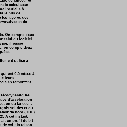
tude du lanceur et
t le calculateur
e inertielle à
ia le bus de
 les tuyères des
ervovalves et de
nts. On compte deux
r celui du logiciel.
anne, il passe
me, on compte deux
quées.
lement utilisé à
 qui ont été mises à
ue leurs
ipale en remontant
es aérodynamiques
ages d'accélération
uction du lanceur ;
rgols solides et du
lateur de bord (OBC)
). A cet instant,
it un profil de bit
 de vol ; la raison