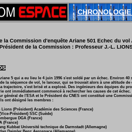
CHRONOLOGIE
e la Commission d'enquête Ariane 501 Echec du vol 
Président de la Commission : Professeur J.-L. LION
OS
Ariane 5 qui a eu lieu le 4 juin 1996 s'est soldé par un échec. Environ 4
e la séquence de vol, le lanceur, qui se trouvait alors à une altitude d
a trajectoire, s'est brisé et a explosé. Des ingénieurs des équipes du pro
rie ont immédiatement commencé à rechercher les causes de cet échec. 
teur général de l'ESA et le Président du CNES ont constitué une Commiss
ls ont désigné les membres :
 Lions (Président) Académie des Sciences (France)
(Vice-Président) SSC (Suède)
embergue DGA (France)
A (France)
gang Kubbat Université technique de Darmstadt (Allemagne)
vedag Daimler Benz Aerospace (Allemagne)