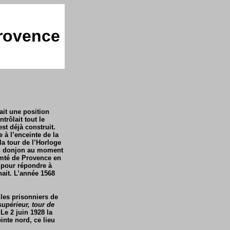
rovence
ait une position
trôlait tout le
est déjà construit
.
 à l’enceinte de la
 la tour de l’Horloge
 en donjon au moment
comté de Provence en
e pour répondre à
nait. L’année 1568
 les prisonniers de
supérieur, tour de
"
Le 2 juin 1928 la
einte nord, ce lieu