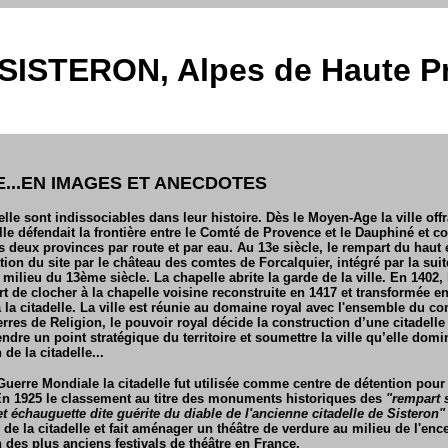
SISTERON, Alpes de Haute P
E...EN IMAGES ET ANECDOTES
elle sont indissociables dans leur histoire. Dès le Moyen-Age la ville offr
lle défendait la frontière entre le Comté de Provence et le Dauphiné et con
s deux provinces par route et par eau. Au 13e siècle, le rempart du haut 
on du site par le château des comtes de Forcalquier, intégré par la suite
au milieu du 13ème siècle. La chapelle abrite la garde de la ville. En 1402,
sert de clocher à la chapelle voisine reconstruite en 1417 et transformée
à la citadelle. La ville est réunie au domaine royal avec l'ensemble du 
erres de Religion, le pouvoir royal décide la construction d’une citadell
endre un point stratégique du territoire et soumettre la ville qu’elle domi
de la citadelle...
Guerre Mondiale la citadelle fut utilisée comme centre de détention pour
En 1925 le classement au titre des monuments historiques des
"rempart 
et échauguette dite guérite du diable de l'ancienne citadelle de Sisteron
on de la citadelle et fait aménager un théâtre de verdure au milieu de l'enc
 des plus anciens festivals de théâtre en France.