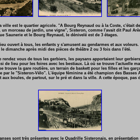
a ville est le quartier agricole. "A Bourg Reynaud ou à la Coste, c'était d
, un morceau de jardin, une vigne", Sisteron, comme l'avait dit Paul Arèn
rue Saunerie et le Bourg Reynaud, le dénivelé est de 3 étages.
lieu ouvert à tous, les enfants y s'amusent au gendarmes et aux voleurs. 
 le dimanche après midi des pièces de théâtre 2 ou 3 fois dans l'été.
le rendez vous de tous les gerbiers, les paysans apportaient leur gerbiers 
ssi de lieu pour les foires avec les bestiaux. Là où se trouve l'actuelle ma
 se trouve la gare routière, un terrain de baskett pour les filles et les gar
e par le "Sisteron-Vélo". L'équipe féminine a été champion des Basses 
aux boules, de partout, sur le pré et dans la ville. A cette époque, pas 
anses sont très présentes avec le Quadrille Sisteronais, en présentation 