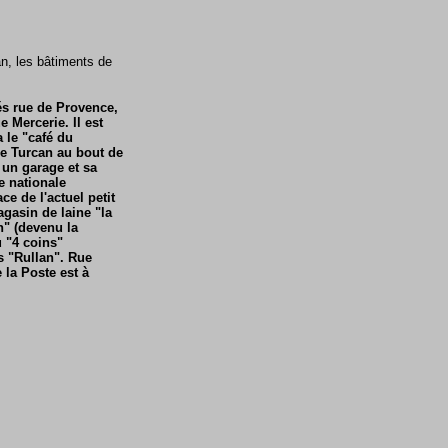
an, les bâtiments de
és rue de Provence,
e Mercerie. Il est
a le "café du
ie Turcan au bout de
 un garage et sa
e nationale
ce de l'actuel petit
gasin de laine "la
n" (devenu la
u "4 coins"
s "Rullan". Rue
 la Poste est à