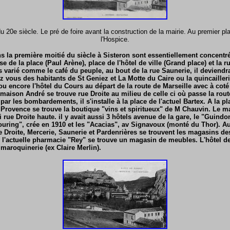
u 20e siècle. Le pré de foire avant la construction de la mairie. Au premier pl
l'Hospice.
la première moitié du siècle à Sisteron sont essentiellement concentr
se de la place (Paul Arène), place de l'hôtel de ville (Grand place) et la ru
rès varié comme le café du peuple, au bout de la rue Saunerie, il deviendr
z vous des habitants de St Geniez et La Motte du Caire ou la quincailler
ou encore l'hôtel du Cours au départ de la route de Marseille avec à coté
 maison André se trouve rue Droite au milieu de celle ci où passe la rout
 par les bombardements, il s'installe à la place de l'actuel Bartex. A la pla
 Provence se trouve la boutique "vins et spiritueux" de M Chauvin. Le ma
i rue Droite haute. il y avait aussi 3 hôtels avenue de la gare, le "Guindo
"Touring", crée en 1910 et les "Acacias", av Signavoux (monté du Thor). A
e Droite, Mercerie, Saunerie et Pardenrières se trouvent les magasins de
de l'actuelle pharmacie "Rey" se trouve un magasin de meubles. L'hôtel de
 maroquinerie (ex Claire Merlin).