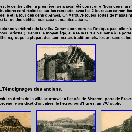
st le centre ville, la première rue a avoir été construire "hors des murs"
uctions sont réalisées sur les remparts, avec les 2 tours aux extrémités,
adelle et la tour des gens d'Armes. On y trouve toutes sortes de magasin
si la rue des défilés musicaux et manifestations.
 colonne vertébrale de la ville. Comme son nom ne l'indique pas, elle n'e
ois "drèche"). Depuis le moyen âge, elle relie la rue Saunerie à la porte
lle regroupe la plupart des commerces traditionnels, les artisans et les
..Témoignages des anciens.
yait les droits de la ville se trouvait à l'entrée de Sisteron, porte de Prov
venu le syndicat d'initiative, le lieu aujourd'hui est un WC public !