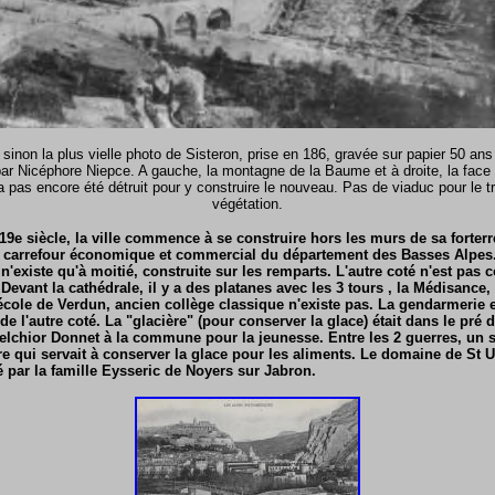
 sinon la plus vielle photo de Sisteron, prise en 186, gravée sur papier 50 an
ar Nicéphore Niepce. A gauche, la montagne de la Baume et à droite, la face 
 pas encore été détruit pour y construire le nouveau. Pas de viaduc pour le t
végétation.
u 19e siècle, la ville commence à se construire hors les murs de sa forte
un carrefour économique et commercial du département des Basses Alpes
'existe qu'à moitié, construite sur les remparts. L'autre coté n'est pas c
evant la cathédrale, il y a des platanes avec les 3 tours , la Médisance,
école de Verdun, ancien collège classique n'existe pas. La gendarmerie es
 de l'autre coté. La "glacière" (pour conserver la glace) était dans le pré 
elchior Donnet à la commune pour la jeunesse. Entre les 2 guerres, un st
re qui servait à conserver la glace pour les aliments. Le domaine de St 
é par la famille Eysseric de Noyers sur Jabron.