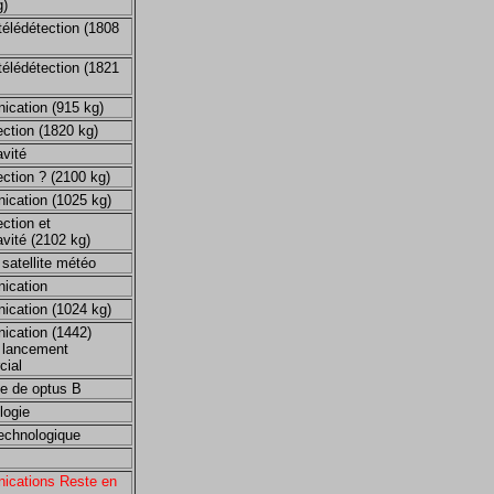
g)
télédétection (1808
télédétection (1821
cation (915 kg)
ection (1820 kg)
avité
ection ? (2100 kg)
cation (1025 kg)
ction et
vité (2102 kg)
 satellite météo
ication
cation (1024 kg)
cation (1442)
 lancement
ial
e de optus B
logie
technologique
cations Reste en