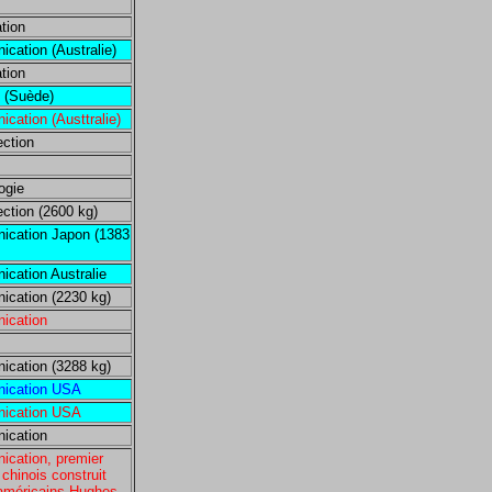
tion
cation (Australie)
tion
 (Suède)
cation (Austtralie)
ection
ogie
ection (2600 kg)
cation Japon (1383
cation Australie
cation (2230 kg)
ication
cation (3288 kg)
ication USA
ication USA
ication
cation, premier
e chinois construit
 américains Hughes