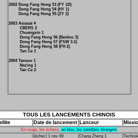
2002 Dong Fang Hong 53 (FY 1D)
Dong Fang Hong 54 (HY 1)
Dong Fang Hong 55 (ZY 2)
2003 Asiasat 4
CBERS 2
Chuangxin 1
Dong Fang Hong 56 (Beidou 3)
Dong Fang Hong 57 (FSW 3-1)
Dong Fang Hong 58 (FH 2)
Tan Ce 1
2004 Tansuo 1
Nazing 1
Tan Ce 2
TOUS LES LANCEMENTS CHINOIS
llite
Date de lancement
Lanceur
Missi
En rouge, les échecs,
en bleu, les satellites étrangers
(échec) 1 nov 69
Chang Zheng 1
Technol