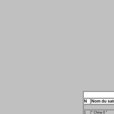
N
Nom du sate
1
" China 0 "