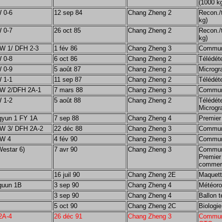
(1000 k
 0-6
12 sep 84
Chang Zheng 2
Recon./
kg)
 0-7
26 oct 85
Chang Zheng 2
Recon./
kg)
TW 1/ DFH 2-3
1 fév 86
Chang Zheng 3
Communi
 0-8
6 oct 86
Chang Zheng 2
Télédét
 0-9
5 août 87
Chang Zheng 2
Microgr
 1-1
11 sep 87
Chang Zheng 2
Télédét
TW 2/DFH 2A-1
7 mars 88
Chang Zheng 3
Communi
 1-2
5 août 88
Chang Zheng 2
Télédéte
Microgra
gyun 1 FY 1A
7 sep 88
Chang Zheng 4
Premier
TW 3/ DFH 2A-2
22 déc 88
Chang Zheng 3
Commun
TW 4
4 fév 90
Chang Zheng 3
Communi
Westar 6)
7 avr 90
Chang Zheng 3
Communi
Premier
commerc
16 juil 90
Chang Zheng 2E
Maquett
guun 1B
3 sep 90
Chang Zheng 4
Météoro
3 sep 90
Chang Zheng 4
Ballon 
5 oct 90
Chang Zheng 2C
Biologie
2A-4
26 déc 91
Chang Zheng 3
Communi