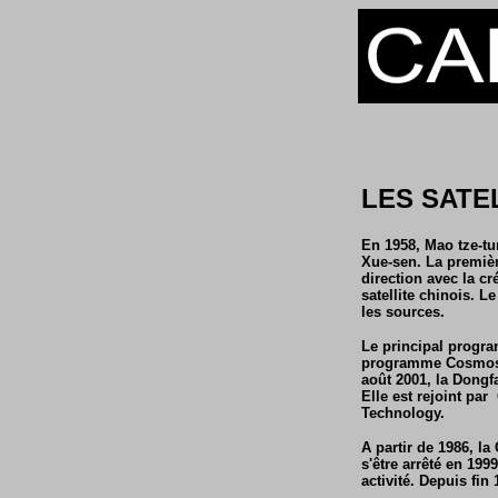
LES SATE
En 1958, Mao tze-tu
Xue-sen. La premièr
direction avec la c
satellite chinois. L
les sources.
Le principal progra
programme Cosmos s
août 2001, la Dongfa
Elle est rejoint pa
Technology.
A partir de 1986, l
s'être arrêté en 199
activité. Depuis fin