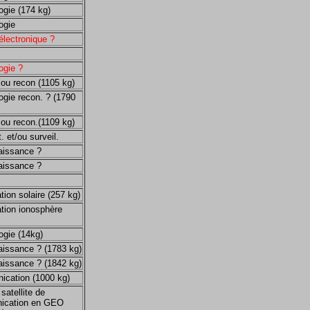
ogie (174 kg)
ogie
électronique ?
ogie ?
 ou recon (1105 kg)
ogie recon. ? (1790
 ou recon.(1109 kg)
. et/ou surveil.
issance ?
issance ?
ion solaire (257 kg)
tion ionosphère
ogie (14kg)
issance ? (1783 kg)
issance ? (1842 kg)
cation (1000 kg)
satellite de
ication en GEO