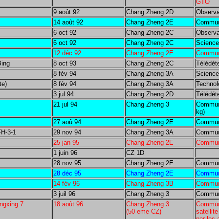
GTO
9 août 92
Chang Zheng 2D
Observa
14 août 92
Chang Zheng 2E
Communi
6 oct 92
Chang Zheng 2C
Observa
6 oct 92
Chang Zheng 2C
Science
12 déc 92
Chang Zheng 2E
Communi
Bing
8 oct 93
Chang Zheng 2C
Télédét
8 fév 94
Chang Zheng 3A
Science
te)
8 fév 94
Chang Zheng 3A
Technol
3 jul 94
Chang Zheng 2D
Télédét
21 jul 94
Chang Zheng 3
Communi
kg)
27 aoû 94
Chang Zheng 2E
Communi
FH-3-1
29 nov 94
Chang Zheng 3A
Communi
25 jan 95
Chang Zheng 2E
Commun
1 juin 96
CZ 1D
28 nov 95
Chang Zheng 2E
Communi
28 déc 95
Chang Zheng 2E
Commun
14 fév 96
Chang Zheng 3B
Commun
3 juil 96
Chang Zheng 3
Commun
ngxing 7
18 août 96
Chang Zheng 3
Communi
(50 eme CZ)
satellit
par les