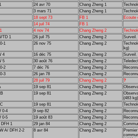
1
24 avr 70
Chang Zheng 1
Technol
3 mars 71
Chang Zheng 1
Technol
18 sept 73
FB 1
Ecoute 
14 juil 74
FB 1
1
4 nov 74
Chang Zheng 2
Technol
W/TD 1
26 juil 75
Chang Zheng 2
Surveil.
0-1
26 nov 75
Chang Zheng 2
Technol
kg)
W 4
16 déc 75
Chang Zheng 2
Surveil.
W 5
30 août 76
Chang Zheng 2
Teledect
0-2
7 déc 76
Chang Zheng 2
Reconna
0-3
26 jan 78
Chang Zheng 2
Reconna
28 juil 79
Chang Zheng 2
?
A
19 sep 81
Chang Zheng 2
Observat
2B
19 sep 81
Chang Zheng 2
Observa
(483 kg)
2C
19 sep 81
Chang Zheng 2
Technol
 0-4
9 sep 82
Chang Zheng 2
Reconna
 0-5
19 août 83
Chang Zheng 2
Reconna
/ DFH 1
29 jan 84
Chang Zheng 2
Communi
TW A/ DFH 2-2
8 avr 84
Chang Zheng 2
Premier 
commun