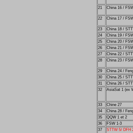
21
China 16 / FSW
22
China 17 / FSW
23
China 18 / ST
24
China 19 / FSW
25
China 20 / FSW
26
China 21 / FSW
27
China 22 / ST
28
China 23 / FSW
29
China 24 / Fen
30
China 25 / ST
31
China 26 / ST
32
AsiaSat 1 (ex 
33
Chine 27
34
China 28 / Fen
35
QQW 1 et 2
36
FSW 1-3
37
STTW 5/ DFH 