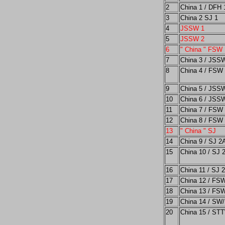
2
China 1 / DFH 
3
China 2 SJ 1
4
JSSW 1
5
JSSW 2
6
" China " FSW 
7
China 3 / JSS
8
China 4 / FSW 
9
China 5 / JSS
10
China 6 / JSS
11
China 7 / FSW 
12
China 8 / FSW 
13
" China " SJ
14
China 9 / SJ 2
15
China 10 / SJ 
16
China 11 / SJ 
17
China 12 / FSW
18
China 13 / FSW
19
China 14 / SW
20
China 15 / ST