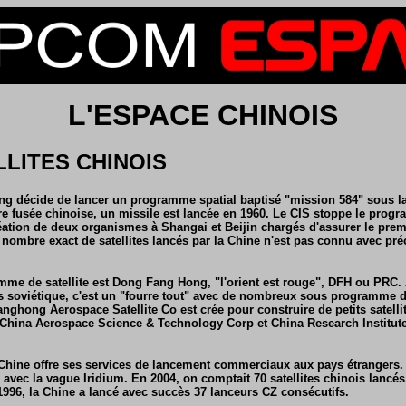
L'ESPACE CHINOIS
LLITES CHINOIS
ng décide de lancer un programme spatial baptisé "mission 584" sous la
e fusée chinoise, un missile est lancée en 1960. Le CIS stoppe le pro
réation de deux organismes à Shangai et Beijin chargés d'assurer le pre
e nombre exact de satellites lancés par la Chine n'est pas connu avec pré
mme de satellite est Dong Fang Hong, "l'orient est rouge", DFH ou PRC. A
oviétique, c'est un "fourre tout" avec de nombreux sous programme d'
nghong Aerospace Satellite Co est crée pour construire de petits satellit
r China Aerospace Science & Technology Corp et China Research Institut
a Chine offre ses services de lancement commerciaux aux pays étrangers.
9 avec la vague Iridium. En 2004, on comptait 70 satellites chinois lancés
 1996, la Chine a lancé avec succès 37 lanceurs CZ consécutifs.