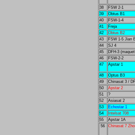
38
FSW 2-1
39
Obtus B1
40
FSW-1-4
41
Freja
42
Obtus B2
43
FSW 1-5 Jian 
44
SJ 4
45
DFH-3 (maquet
46
FSW-2-2
47
Apstar 1
48
Optus B3
49
Chinasat 3 / D
50
Apstar 2
51
?
52
Asiasat 2
53
Echostar 1
54
Intelsat 708
55
Apstar 1A
56
Chinasat 7 Zho