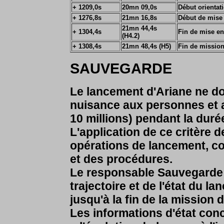
+ 1209,0s
20mn 09,0s
Début orientat
+
1276,8s
21mn 16,8s
Début de mise 
21mn 44,4s
+
1304,4s
Fin de mise en 
(H4.2)
+ 1308,4s
21mn 48,4s (H5)
Fin de missio
SAUVEGARDE
Le lancement d'Ariane ne do
nuisance aux personnes et a
10 millions) pendant la dur
L'application de ce critère 
opérations de lancement, c
et des procédures.
Le responsable Sauvegarde e
trajectoire et de l'état du la
jusqu'à la fin de la mission
Les informations d'état con