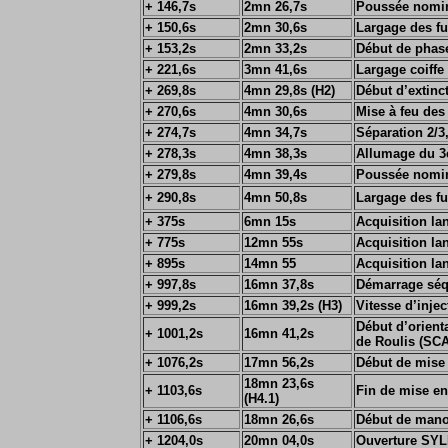
+
146,7s
2mn 26,7s
Poussée nomin
+
150,6s
2mn 30,6s
Largage des fu
+
153,2s
2mn 33,2s
Début de phas
+
221,6s
3mn 41,6s
Largage coiffe
+
269,8s
4mn 29,8s (H2)
Début d’extinc
+
270,6s
4mn 30,6s
Mise à feu des
+ 274,7s
4mn 34,7s
Séparation 2/3
+ 278,3s
4mn 38,3s
Allumage du 3
+ 279,8s
4mn 39,4s
Poussée nomin
+ 290,8s
4mn 50,8s
Largage des fu
+
375s
6mn 15s
Acquisition lan
+
775s
12mn 55s
Acquisition la
+
895s
14mn 55
Acquisition la
+
997,8s
16mn 37,8s
Démarrage séq
+
999,2s
16mn 39,2s (H3)
Vitesse d’inje
Début d’orient
+ 1001,2s
16mn 41,2s
de Roulis (SCA
+
1076,2s
17mn 56,2s
Début de mise 
18mn 23,6s
+
1103,6s
Fin de mise en
(H4.1)
+
1106,6s
18mn 26,6s
Début de mano
+ 1204,0s
20mn 04,0s
Ouverture SY