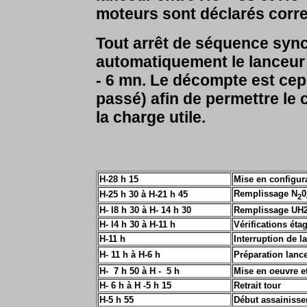
moteurs sont déclarés correc
Tout arrêt de séquence syn
automatiquement le lanceur d
- 6 mn. Le décompte est cep
passé) afin de permettre le 
la charge utile.
H-28 h 15
Mise en configur
Remplissage N
0
H-25 h 30 à H-21 h 45
2
H-
l8 h 30 à H- 14 h 30
Remplissage UH2
H-
l4 h 30 à H-11 h
Vérifications éta
H-11 h
Interruption de l
H-
11
h à H-6 h
Préparation lance
H- 7 h 50 à H
- 5 h
Mise en oeuvre et
H- 6 h à H -5 h 15
Retrait tour
H-5 h 55
Début assainisse