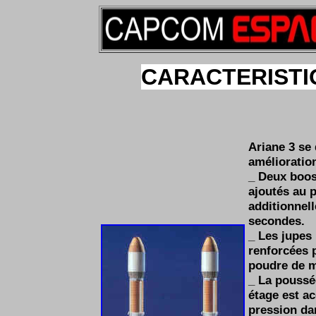
CARACTERISTIQ
Ariane 3 se 
amélioratio
_ Deux boos
ajoutés au 
additionnel
secondes.
_ Les jupes 
renforcées 
poudre de m
_ La poussé
étage est a
pression da