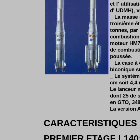
et l' utilis
d' UDMH), v
_ La masse 
troisième é
tonnes, par
combustion 
moteur HM7 
de combusti
poussée.
_ La case à 
biconique s
_ Le systèm
cm soit 4,4 
Le lanceur 
dont 25 de 
en GTO, 3480
La version 
CARACTERISTIQUES
PREMIER ETAGE L140