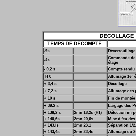
DECOLLAGE 
TEMPS DE DECOMPTE
-9s
Déverrouillage 
Commande de d
-4s
étage
-
0,2 s
Compte rendu 
H 0
Allumage 1er 
+
3,4 s
Décollage
+
7,2 s
Allumage des 
+
10 s
Fin de montée 
+
39.2 s
Largage des P
+
138,2 s
2mn 18,2s (H1)
Détection mi-p
+ 140,6s
2mn 20,6s
Mise à feu des
+ 143,ls
2mn 23,1
Séparation 1/2
+
143,4s
2mn 23,4s
Allumage du 2