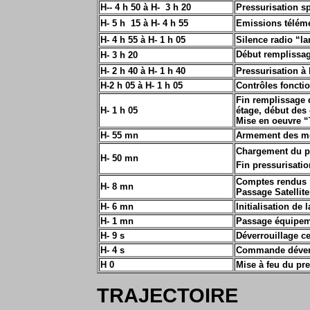
H-- 4 h 50 à H- 3 h 20
Pressurisation s
H- 5 h 15 à H- 4 h 55
Emissions téléme
H-
4
h
55
à
H-
1
h
05
Silence radio “l
Début remplissa
H- 3 h 20
H- 2 h 40 à H- 1 h 40
Pressurisation à 
H-2 h 05 à H- 1 h 05
Contrôles foncti
Fin remplissage
H- 1 h 05
étage, début des
Mise en oeuvre 
H- 55 mn
Armement des mo
Chargement du p
H- 50 mn
Fin pressurisati
Comptes rendus 
H- 8 mn
Passage Satellit
H- 6 mn
Initialisation d
H- 1 mn
Passage équipeme
H- 9 s
Déverrouillage ce
H- 4 s
Commande déverr
H 0
Mise à feu du pr
TRAJECTOIRE