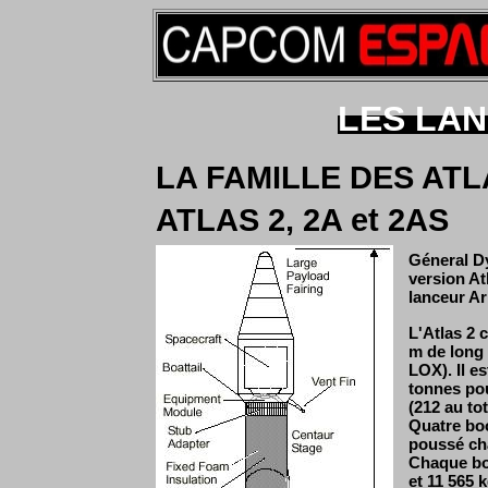
LES LA
LA FAMILLE DES AT
ATLAS 2, 2A et 2AS
Géneral Dy
version At
lanceur Ar
L'Atlas 2 
m de long 
LOX). Il e
tonnes pou
(212 au tot
Quatre boo
poussé cha
Chaque bo
et 11 565 k