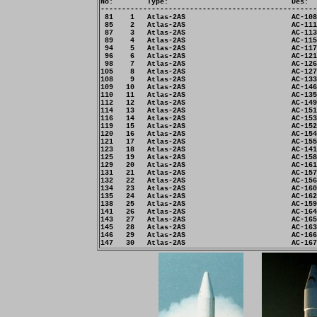
No:        Type:                             Des:  
---------------------------------------------------
 81    1   Atlas-2AS                         AC-108
 85    2   Atlas-2AS                         AC-111
 87    3   Atlas-2AS                         AC-113
 89    4   Atlas-2AS                         AC-115
 94    5   Atlas-2AS                         AC-117
 96    6   Atlas-2AS                         AC-121
 98    7   Atlas-2AS                         AC-126
105    8   Atlas-2AS                         AC-127
108    9   Atlas-2AS                         AC-133
109   10   Atlas-2AS                         AC-146
110   11   Atlas-2AS                         AC-135
112   12   Atlas-2AS                         AC-149
114   13   Atlas-2AS                         AC-151
116   14   Atlas-2AS                         AC-153
119   15   Atlas-2AS                         AC-152
120   16   Atlas-2AS                         AC-154
121   17   Atlas-2AS                         AC-155
123   18   Atlas-2AS                         AC-141
125   19   Atlas-2AS                         AC-158
129   20   Atlas-2AS                         AC-161
131   21   Atlas-2AS                         AC-157
132   22   Atlas-2AS                         AC-156
134   23   Atlas-2AS                         AC-160
135   24   Atlas-2AS                         AC-162
138   25   Atlas-2AS                         AC-159
141   26   Atlas-2AS                         AC-164
143   27   Atlas-2AS                         AC-165
145   28   Atlas-2AS                         AC-163
146   29   Atlas-2AS                         AC-166