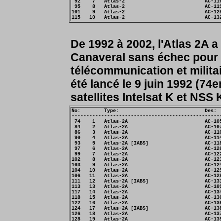
 92    7   Atlas-2                           AC-116
 95    8   Atlas-2                           AC-119
101    9   Atlas-2                           AC-125
De 1992 à 2002, l'Atlas 2A 
Canaveral sans échec pour l
télécommunication et milita
été lancé le 9 juin 1992 (74
satellites Intelsat K et NSS 
No:        Type:                             Des:  
---------------------------------------------------
 74    1   Atlas-2A                          AC-105
 84    2   Atlas-2A                          AC-107
 86    3   Atlas-2A                          AC-110
 90    4   Atlas-2A                          AC-114
 93    5   Atlas-2A [IABS]                   AC-118
 97    6   Atlas-2A                          AC-120
 99    7   Atlas-2A                          AC-122
102    8   Atlas-2A                          AC-123
103    9   Atlas-2A                          AC-124
104   10   Atlas-2A                          AC-129
106   11   Atlas-2A                          AC-128
111   12   Atlas-2A [IABS]                   AC-13
113   13   Atlas-2A                          AC-109
117   14   Atlas-2A                          AC-134
118   15   Atlas-2A                          AC-130
122   16   Atlas-2A                          AC-136
124   17   Atlas-2A [IABS]                   AC-138
126   18   Atlas-2A                          AC-137
128   19   Atlas-2A                          AC-139