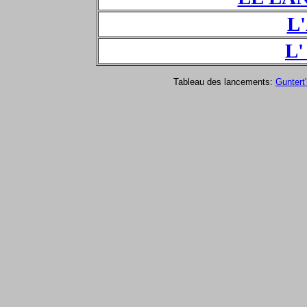
L
L'
Tableau des lancements:
Guntert