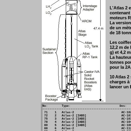
L'Atlas 2 
contenant
moteurs R
La version
de un mèt
de 18 ton
Les coiffe
12,2 m de 
g) et 4,2 
La hauteur
tonnes pou
pour la 2A
10 Atlas 2
charges à 
lancer un 
No:        Type:                            Des:   
---------------------------------------------------
 71    1   Atlas-2                           AC-102
 72    2   Atlas-2 [IABS]                    AC-101
 75    3   Atlas-2 [IABS]                    AC-103
 78    4   Atlas-2 [IABS]                    AC-104
 80    5   Atlas-2 [IABS]                    AC-106
 88    6   Atlas-2                           AC-112